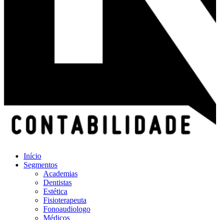
Início
Segmentos
Academias
Dentistas
Estética
Fisioterapeuta
Fonoaudiologo
Médicos