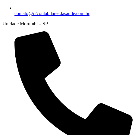
contato@r2contabilareadasaude.com.br
Unidade Morumbi – SP