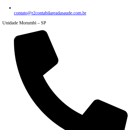
contato@r2contabilareadasaude.com.br
Unidade Morumbi – SP