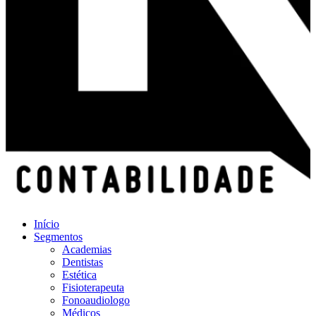
Início
Segmentos
Academias
Dentistas
Estética
Fisioterapeuta
Fonoaudiologo
Médicos