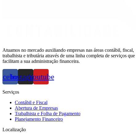
Atuamos no mercado auxiliando empresas nas áreas contábil, fiscal,
trabalhista e tributária através de uma linha completa de serviços que
facilitam a sua administração financeira.
acebook
Instagram
Youtube
Serviços
Contábil e Fiscal
Abertura de Empresas
Trabalhista e Folha de Pagamento
Planejamento Financeiro
Localização