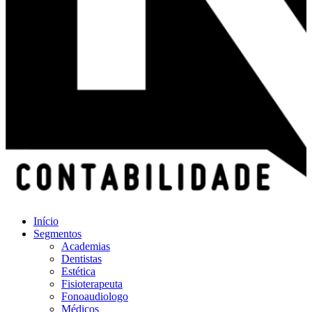
Início
Segmentos
Academias
Dentistas
Estética
Fisioterapeuta
Fonoaudiologo
Médicos