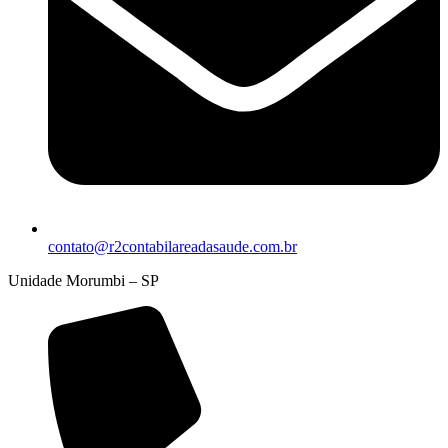
contato@r2contabilareadasaude.com.br
Unidade Morumbi – SP