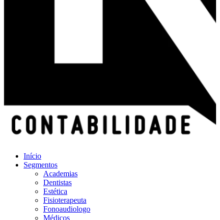
Início
Segmentos
Academias
Dentistas
Estética
Fisioterapeuta
Fonoaudiologo
Médicos