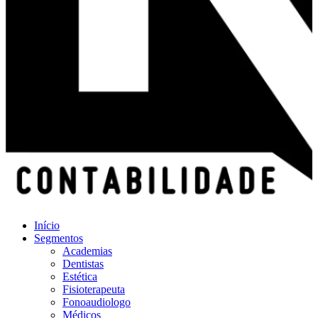
Início
Segmentos
Academias
Dentistas
Estética
Fisioterapeuta
Fonoaudiologo
Médicos