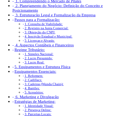
1. Compreendendo o Mercado de Pilates
2. Planejamento do Negócio: Definição do Conceito e
Posicionamento
3. Estruturação Legal e Formalização da Empresa
Passos para a Formalização:
1. Consulta de Viabilidade:
2. Registro na Junta Comercial:
3. Obtenção do CNPJ:
4. Inscrição Estadual e Municipal:
5. Licenças e Alvarás:
4. Aspectos Contábeis e Financeiros
Regime Tributário:
1. Simples Nacional:
2. Lucro Presumido:
3. Lucro Real:
5. Equipamentos e Estrutura Física
Equipamentos Essenciais:
1. Reformers:
2. Cadillacs:
3. Cadeiras (Wunda Chairs):
4. Barriles:
5. Acessórios:
6. Marketing e Divulgação
Estratégias de Marketing:
1. Identidade Visual:
2. Presença Online:
3. Parcerias Locais: