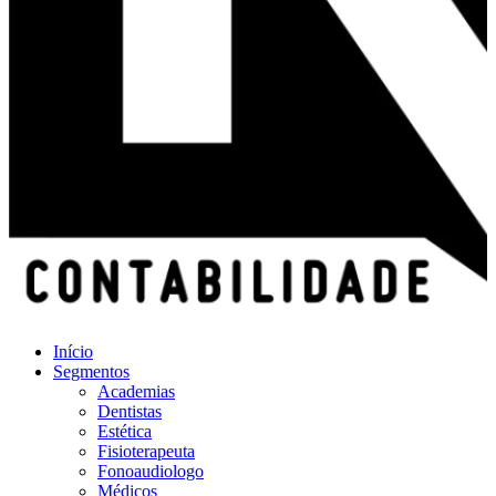
Início
Segmentos
Academias
Dentistas
Estética
Fisioterapeuta
Fonoaudiologo
Médicos